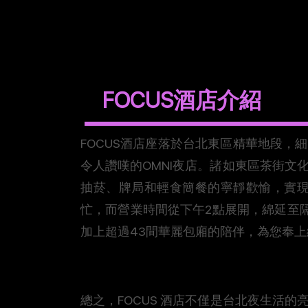
FOCUS酒店介紹
F​OCUS酒店座落於台北東區精華地段，細
令人讚嘆的OMNI夜店。諸如東區茶街文
抽菸、牌局和輕食簡餐的寧靜歡愉，實
忙，而營業時間從下午2點展開，綿延至
加上超過43間華麗包廂的陪伴，為您奉
總之，F​OCUS​ 酒店不僅是台北夜