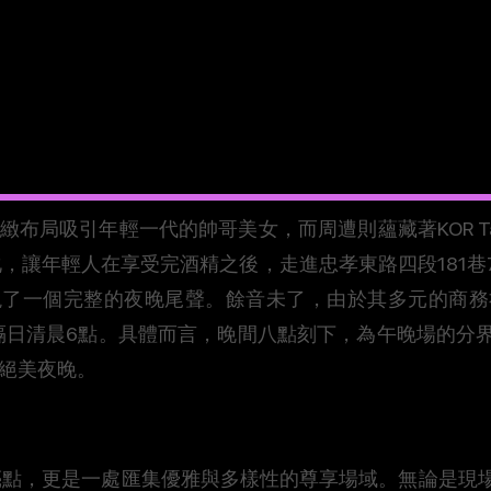
緻布局吸引年輕一代的帥哥美女，而周遭則蘊藏​著KOR T
化，讓年輕人在享受完酒精之後，走進忠孝東路四段181
現了一個完整的夜晚尾聲。餘音未了，由於其多元的商務
隔日清晨6點。具體而言，晚間八點刻下，為午晚場的分
上絕美夜晚。
生活的亮點，更是一處匯集優雅與多樣性的尊享場域。無論是